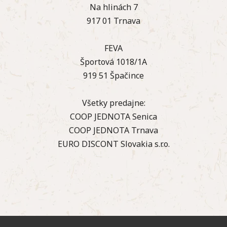
Na hlinách 7
917 01 Trnava
FEVA
Športová 1018/1A
919 51 Špačince
Všetky predajne:
COOP JEDNOTA Senica
COOP JEDNOTA Trnava
EURO DISCONT Slovakia s.r.o.