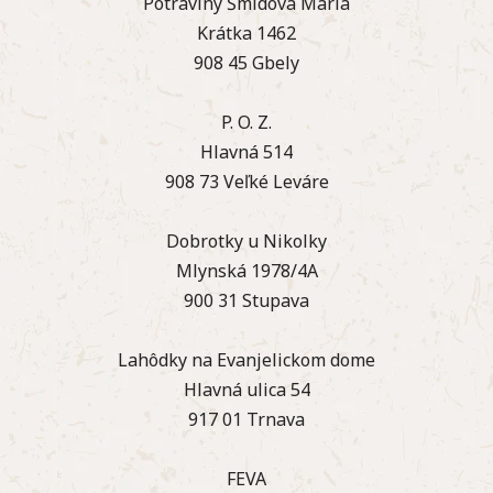
Potraviny Šmidová Mária
Krátka 1462
908 45 Gbely
P. O. Z.
Hlavná 514
908 73 Veľké Leváre
Dobrotky u Nikolky
Mlynská 1978/4A
900 31 Stupava
Lahôdky na Evanjelickom dome
Hlavná ulica 54
917 01 Trnava
FEVA