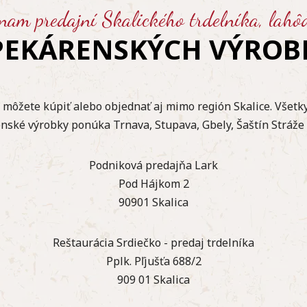
znam predajní Skalického trdelníka, lahô
 PEKÁRENSKÝCH VÝROB
i môžete kúpiť alebo objednať aj mimo región Skalice. Všetky
enské výrobky ponúka Trnava, Stupava, Gbely, Šaštín Stráže 
Podniková predajňa Lark
Pod Hájkom 2
90901 Skalica
Reštaurácia Srdiečko - predaj trdelníka
Pplk. Pľjušťa 688/2
909 01 Skalica