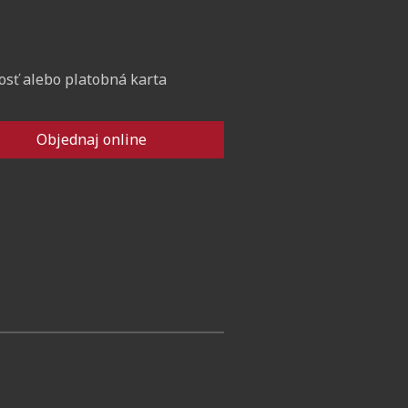
osť alebo platobná karta
Objednaj online