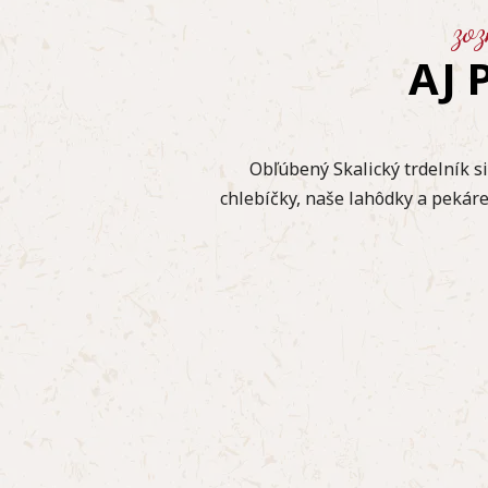
zo
AJ
Obľúbený Skalický trdelník s
chlebíčky, naše lahôdky a pekár