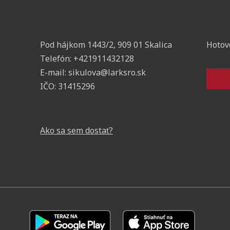
Pod hájkom 1443/2, 909 01 Skalica
Hotov
Telefón:
+421911432128
E-mail:
sikulova@larksro.sk
IČO:
31415296
Ako sa sem dostať?