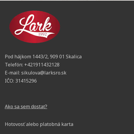
Pod hájkom 1443/2, 909 01 Skalica
Telefón:
+421911432128
E-mail:
sikulova@larksro.sk
IČO:
31415296
Ako sa sem dostať?
Hotovosť alebo platobná karta