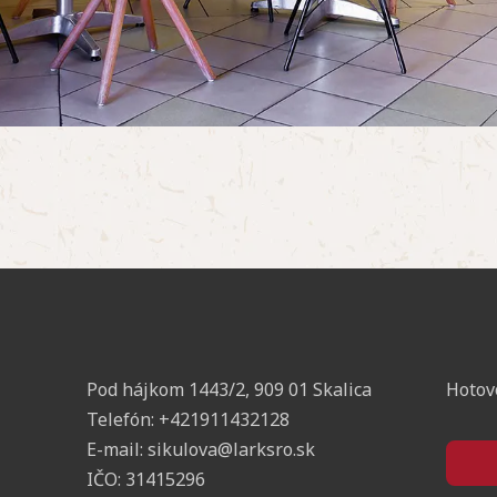
Pod hájkom 1443/2, 909 01 Skalica
Hotov
Telefón:
+421911432128
E-mail:
sikulova@larksro.sk
IČO:
31415296