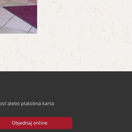
osť alebo platobná karta
Objednaj online